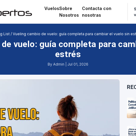
Vuelos
Sobre
Contacta con
S
Nosotros
nosotras
g List
/
Vueling cambio de vuelo: guía completa para cambiar el vuelo sin es
de vuelo: guía completa para camb
estrés
By Admin | Jul 01, 2026
RE