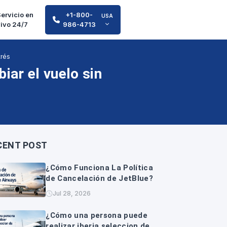
ervicio en
+1-800-
USA
vivo 24/7
986-4713
trés
iar el vuelo sin
CENT POST
¿Cómo Funciona La Política
de Cancelación de JetBlue?
Jul 28, 2026
¿Cómo una persona puede
realizar iberia seleccion de