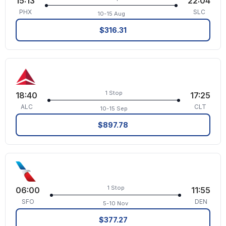
15:13
22:04
PHX
SLC
10-15 Aug
$316.31
1 Stop
18:40
17:25
ALC
CLT
10-15 Sep
$897.78
1 Stop
06:00
11:55
SFO
DEN
5-10 Nov
$377.27