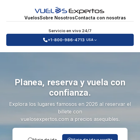
Vuelos
Sobre Nosotros
Contacta con nosotras
Servicio en vivo 24/7
+1-800-986-4713
USA
Planea, reserva y vuela con
confianza.
Explora los lugares famosos en 2026 al reservar el
billete con
vuelosexpertos.com a precios asequibles.
Viaje de ida
Viaje de ida y vuelta