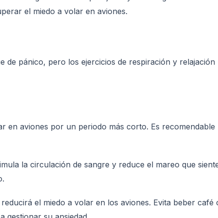
perar el miedo a volar en aviones.
ue de pánico, pero los ejercicios de respiración y relajació
olar en aviones por un periodo más corto. Es recomendabl
imula la circulación de sangre y reduce el mareo que sient
o.
reducirá el miedo a volar en los aviones. Evita beber café o
 gestionar su ansiedad.