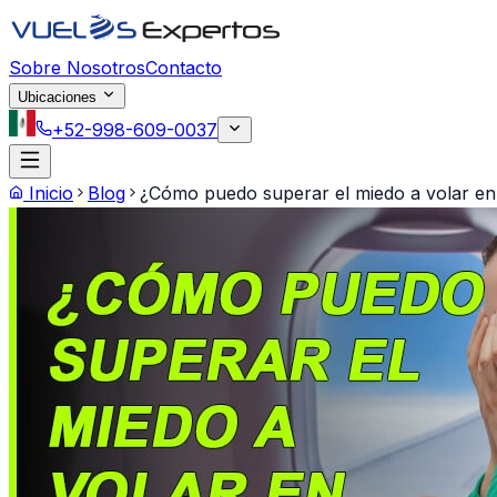
Saltar al contenido principal
Sobre Nosotros
Contacto
Ubicaciones
+52-998-609-0037
Inicio
Blog
¿Cómo puedo superar el miedo a volar en