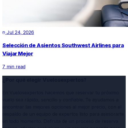
Jul 24, 2026
Selección de Asientos Southwest Airlines para
Viajar Mejor
7 min read
¿Por qué elegir Vuelosexpertos?
En Vuelosexpertos hacemos que reservar tu próximo
vuelo sea rápido, sencillo y confiable. Te ayudamos a
encontrar las mejores opciones al mejor precio, con el
respaldo de un equipo de expertos listo para asesorarte
en todo momento. Disfruta de un proceso de reserva