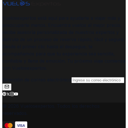
Vuelosexpertos está aquí para ayudarte a viajar más y
preocuparte menos. Encuentra vuelos al mejor precio,
recibe asesoría personalizada de nuestros expertos y
disfruta de un proceso de reserva rápido, fácil y seguro.
Desde el primer clic hasta el despegue, te
acompañamos para que tu experiencia sea sencilla,
confiable y llena de emoción. Tu próximo viaje comienza
con Vuelosexpertos.
Dirección de correo electrónico
© 2026 Vuelosexpertos. Todos los derechos
reservados.
VISA