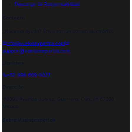
Descargo de Responsabilidad
Contacto
¿Necesita ayuda? Envíenos un correo electrónico
info@vuelosexpertos.com
support@vuelosexpertos.com
Llámenos
+52-998-609-0037
Dirección
9392 Avenida Juárez, Guerrero, Cancún 67398,
Mexico
Sobre Vuelosexpertos