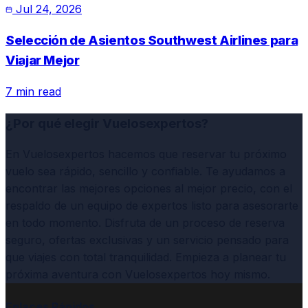
Jul 24, 2026
Selección de Asientos Southwest Airlines para
Viajar Mejor
7 min read
¿Por qué elegir Vuelosexpertos?
En Vuelosexpertos hacemos que reservar tu próximo
vuelo sea rápido, sencillo y confiable. Te ayudamos a
encontrar las mejores opciones al mejor precio, con el
respaldo de un equipo de expertos listo para asesorarte
en todo momento. Disfruta de un proceso de reserva
seguro, ofertas exclusivas y un servicio pensado para
que viajes con total tranquilidad. Empieza a planear tu
próxima aventura con Vuelosexpertos hoy mismo.
Enlaces Rápidos