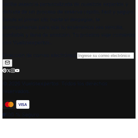
recibe asesoría personalizada de nuestros expertos y
disfruta de un proceso de reserva rápido, fácil y seguro.
Desde el primer clic hasta el despegue, te
acompañamos para que tu experiencia sea sencilla,
confiable y llena de emoción. Tu próximo viaje comienza
con Vuelosexpertos.
Dirección de correo electrónico
© 2026 Vuelosexpertos. Todos los derechos
reservados.
VISA
100 % Seguro