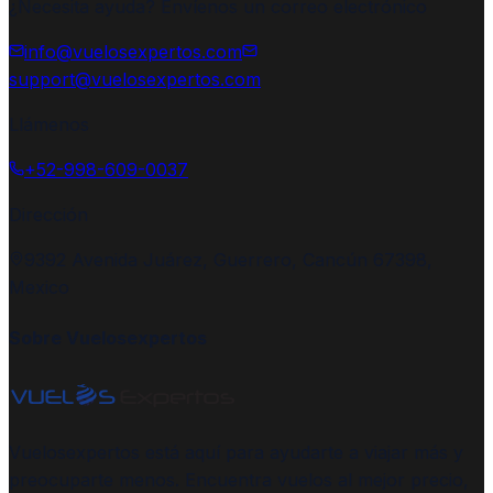
¿Necesita ayuda? Envíenos un correo electrónico
info@vuelosexpertos.com
support@vuelosexpertos.com
Llámenos
+52-998-609-0037
Dirección
9392 Avenida Juárez, Guerrero, Cancún 67398,
Mexico
Sobre Vuelosexpertos
Vuelosexpertos está aquí para ayudarte a viajar más y
preocuparte menos. Encuentra vuelos al mejor precio,