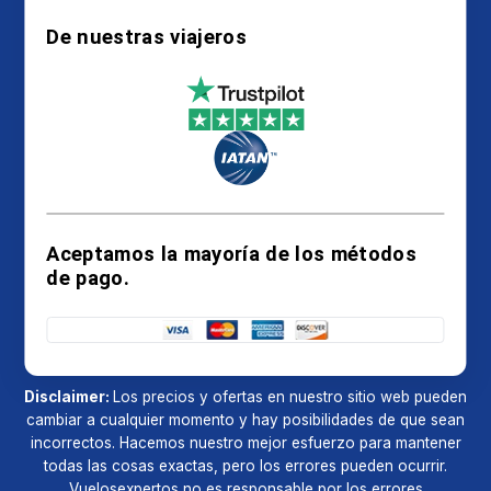
De nuestras viajeros
Vuelosexpertos, una confiable página web de búsqueda de
viajes en línea que asiste a los viajeros para encontrar la
información necesaria, tiene su oficina registrada en 9392
Avenida Juárez, Guerrero, Cancún 67398, Mexico. Los vuelos
más económicos hacia destinos de todo el mundo. Desde
escapadas nacionales hasta aventuras internacionales,
hacemos que la reserva sea sencilla y sin estrés. Desde
Aceptamos la mayoría de los métodos
escapadas nacionales hasta aventuras internacionales,
de pago.
hacemos que reservar sea sencillo y sin estrés. Número de
atención al cliente:
+1-800-986-4713
|
Email:
info@vuelosexpertos.com
© Derechos de autor ©2026
VuelosExpertos Reservados todos los derechos.
Disclaimer:
Los precios y ofertas en nuestro sitio web pueden
cambiar a cualquier momento y hay posibilidades de que sean
incorrectos. Hacemos nuestro mejor esfuerzo para mantener
todas las cosas exactas, pero los errores pueden ocurrir.
Vuelosexpertos no es responsable por los errores