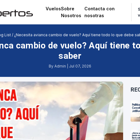
Vuelos
Sobre
Contacta con
S
Nosotros
nosotras
og List
/
¿Necesita avianca cambio de vuelo? Aquí tiene todo lo que debe sa
nca cambio de vuelo? Aquí tiene t
saber
By Admin | Jul 07, 2026
RE