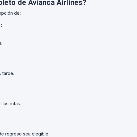
leto de Avianca Airlines?
opción de:
:
s.
 tarde.
 las rutas.
e regreso sea elegible.