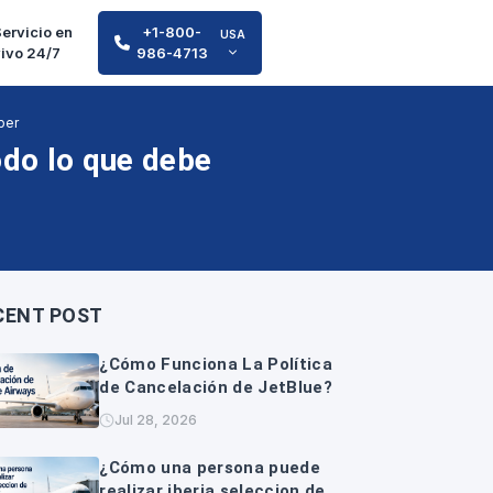
ervicio en
+1-800-
USA
vivo 24/7
986-4713
ber
odo lo que debe
CENT POST
¿Cómo Funciona La Política
de Cancelación de JetBlue?
Jul 28, 2026
¿Cómo una persona puede
realizar iberia seleccion de