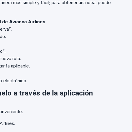
manera más simple y fácil; para obtener una idea, puede
l de Avianca Airlines
.
erva”.
ido.
o”.
nueva ruta.
tarifa aplicable.
o electrónico.
lo a través de la aplicación
conveniente.
irlines.